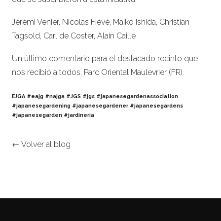
Jérémi Venier, Nicolas Fiévé, Maiko Ishida, Christian
Tagsold, Carl de Coster, Alain Caillé
Un último comentario para el destacado recinto que
nos recibió a todos, Parc Oriental Maulevrier (FR)
EJGA #eajg #najga #JGS #jgs #japanesegardenassociation
#japanesegardening #japanesegardener #japanesegardens
#japanesegarden #jardineria
← Volver al blog